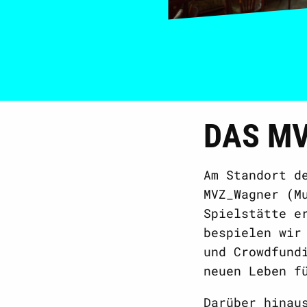
DAS M
Am Standort d
MVZ_Wagner (M
Spielstätte e
bespielen wir
und Crowdfund
neuen Leben f
Darüber hinau