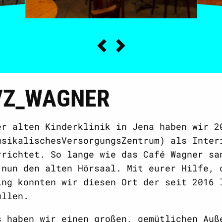
VZ_WAGNER
er alten Kinderklinik in Jena haben wir 2
usikalischesVersorgungsZentrum) als Inter
rrichtet. So lange wie das Café Wagner sa
 nun den alten Hörsaal. Mit eurer Hilfe, 
ing konnten wir diesen Ort der seit 2016 
üllen.
s haben wir einen großen, gemütlichen Auß