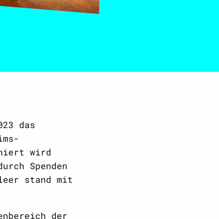
023 das
ims-
niert wird
durch Spenden
leer stand mit
enbereich der