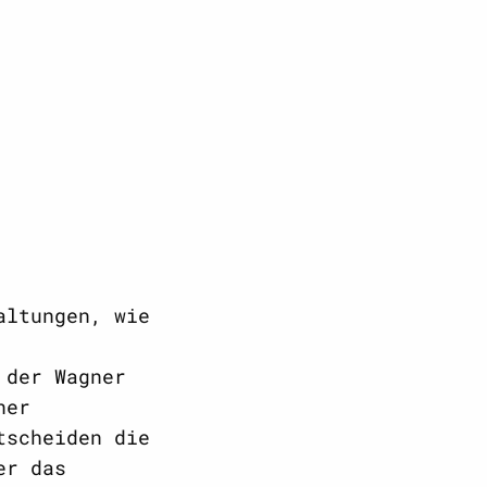
altungen, wie
 der Wagner
ner
tscheiden die
er das