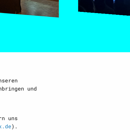
nseren
nbringen und
rn uns
x.de
).