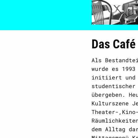
Das Café
Als Bestandte
wurde es 1993
initiiert und
studentischer
übergeben. He
Kulturszene J
Theater-,Kino
Räumlichkeite
dem Alltag da
Mittagsmenü K