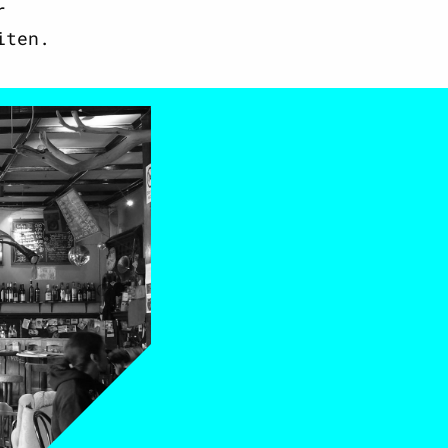
r
iten.