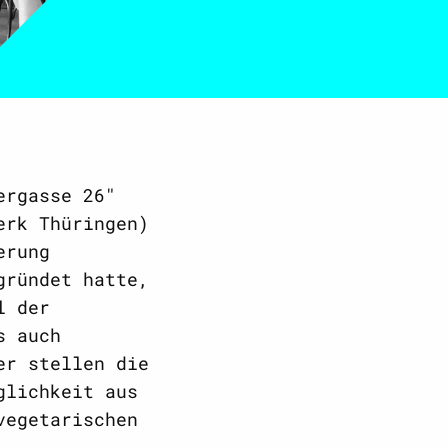
ergasse 26"
erk Thüringen)
erung
gründet hatte,
l der
s auch
er stellen die
glichkeit aus
vegetarischen